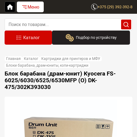
Меню
+375 (29) 392-392-8
Подбор по устройству
Бренд:
Главная
Каталог
Картриджи для принтеров и МФУ
Выберите бренд
Блоки барабана, драм-юниты, копи-картриджи
Блок барабана (драм-юнит) Kyocera FS-
Устройство:
6025/6030/6525/6530MFP (O) DK-
Сначала выберите бренд
475/302K393030