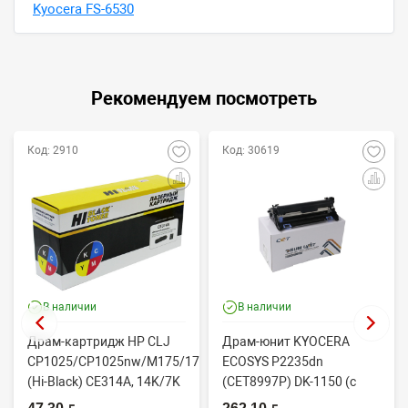
Kyocera FS-6530
Рекомендуем посмотреть
Код: 2910
Код: 30619
В наличии
В наличии
Драм-картридж HP CLJ
Драм-юнит KYOCERA
69
CP1025/CP1025nw/M175/176/177/275
ECOSYS P2235dn
(Hi-Black) CE314A, 14K/7K
(CET8997P) DK-1150 (c
двухслойным ракелем)