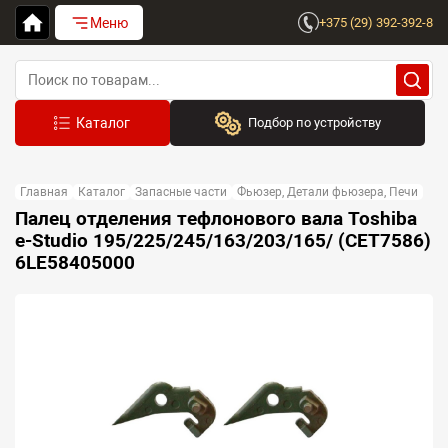
Меню
+375 (29) 392-392-8
Подбор по устройству
Бренд:
Главная
Каталог
Запасные части
Фьюзер, Детали фьюзера, Печи
Выберите бренд
Палец отделения тефлонового вала Toshiba
e-Studio 195/225/245/163/203/165/ (CET7586)
Устройство:
6LE58405000
Сначала выберите бренд