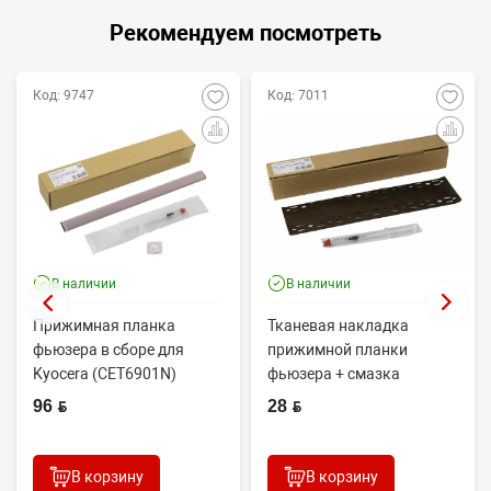
Рекомендуем посмотреть
Код: 9747
Код: 7011
В наличии
В наличии
Прижимная планка
Тканевая накладка
фьюзера в сборе для
прижимной планки
Kyocera (CET6901N)
фьюзера + смазка
ECOSYS
Kyocera (CET7420)
96 BYN
28 BYN
P2235/2040/M2235/2040
P2235dn/2040dn/...
...
В корзину
В корзину