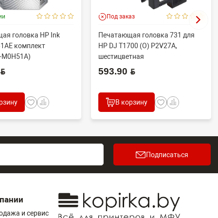
ии
Под заказ
ая головка HP Ink
Печатающая головка 731 для
61AE комплект
HP DJ T1700 (O) P2V27A,
+M0H51A)
шестицветная
6ZA11AE) (O) ...
YN
593.90 BYN
рзину
В корзину
Подписаться
пании
одажа и сервис