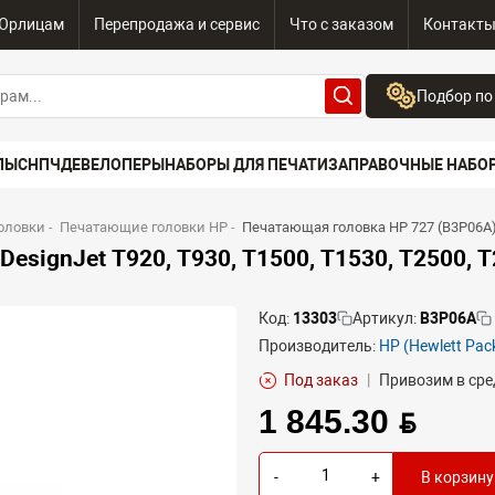
Юрлицам
Перепродажа и сервис
Что с заказом
Контакт
Подбор по
Бренд:
ПЫ
СНПЧ
ДЕВЕЛОПЕРЫ
НАБОРЫ ДЛЯ ПЕЧАТИ
ЗАПРАВОЧНЫЕ НАБО
Выберите бренд
Устройство:
оловки
-
Печатающие головки HP
-
Печатающая головка HP 727 (B3P06A) д
Сначала выберите
signJet T920, T930, T1500, T1530, T2500, T
Код:
13303
Артикул:
B3P06A
Производитель:
HP (Hewlett Pac
Под заказ
|
Привозим в сре
1 845.30 BYN
-
+
В корзину