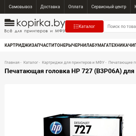
Самовывоз
Доставка
Оплата
Сервисный центр
Каталог
КАРТРИДЖИ
ЗАПЧАСТИ
ТОНЕРЫ
ЧЕРНИЛА
БУМАГА
ТЕХНИКА
ЧИ
Главная
-
Каталог
-
Картриджи для принтеров и МФУ
-
Печатающие г
Печатающая головка HP 727 (B3P06A) для De