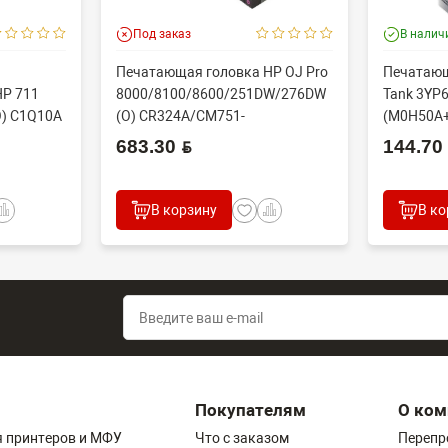
Под заказ
В налич
Печатающая головка HP OJ Pro
Печатающ
HP 711
8000/8100/8600/251DW/276DW
Tank 3YP
O) C1Q10A
(O) CR324A/CM751-
(M0H50A
60126/CM751-...
(6ZA18AE+
683.30 BYN
144.70 B
В корзину
В ко
Покупателям
О ком
 принтеров и МФУ
Что с заказом
Перепр