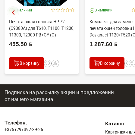
В наличии
В наличии
Печатающая головка HP 72
Комплект для замены
(C9380A) для T610, T1100, T1200,
печатающей головки 
T1300, T2300 PB+GY (O)
DesignJet T120/T520 (
455.50 BYN
1 287.60 BYN
В корзину
В корзину
Подписка на рассылку акций и предложений
от нашего магазина
Телефон:
Каталог
+375 (29) 392-39-26
Картриджи для