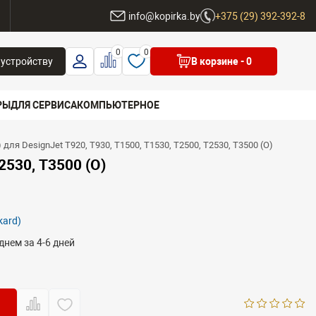
ы
info@kopirka.by
+375 (29) 392-392-8
0
0
 устройству
В корзине
- 0
РЫ
ДЛЯ СЕРВИСА
КОМПЬЮТЕРНОЕ
ля DesignJet T920, T930, T1500, T1530, T2500, T2530, T3500 (O)
 бренд
2530, T3500 (O)
kard)
днем за 4-6 дней