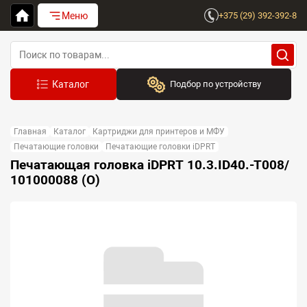
Меню
+375 (29) 392-392-8
Подбор по устройству
Бренд:
Главная
Каталог
Картриджи для принтеров и МФУ
Выберите бренд
Печатающие головки
Печатающие головки iDPRT
Печатающая головка iDPRT 10.3.ID40.-T008/
Устройство:
101000088 (O)
Сначала выберите бренд