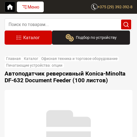
Меню
+375 (29) 392-392-8
Подбор по устройству
Бренд:
Главная
Каталог
Офисная техника и торговое оборудование
Выберите бренд
Печатающие устройства: опции
Автоподатчик реверсивный Konica-Minolta
Устройство:
DF-632 Document Feeder (100 листов)
Сначала выберите бренд