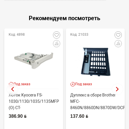
Рекомендуем посмотреть
Код: 4898
Код: 21033
Под заказ
Под заказ
Лоток Kyocera FS-
Дуплекс в сборе Brother
1030/1130/1035/1135MFP
MFC-
(O) CT-
8460N/8860DN/8870DW/DCP80
1130/302MH93040/2MH93040
5240 (O) LU7503001/...
386.90 BYN
137.60 BYN