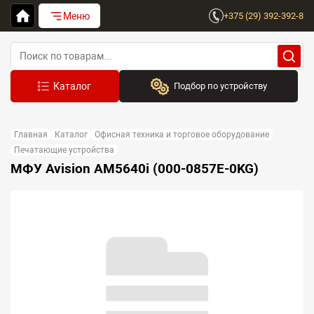
Меню
+375 (29) 392-392-8
Подбор по устройству
Бренд:
Главная
Каталог
Офисная техника и торговое оборудование
Выберите бренд
Печатающие устройства
МФУ Avision AM5640i (000-0857E-0KG)
Устройство:
Сначала выберите бренд