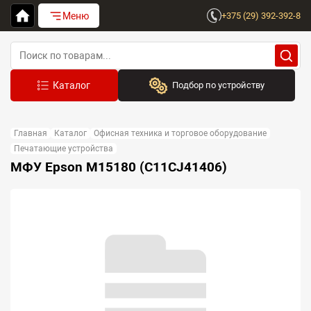
Меню
+375 (29) 392-392-8
Подбор по устройству
Бренд:
Главная
Каталог
Офисная техника и торговое оборудование
Выберите бренд
Печатающие устройства
МФУ Epson M15180 (C11CJ41406)
Устройство:
Сначала выберите бренд