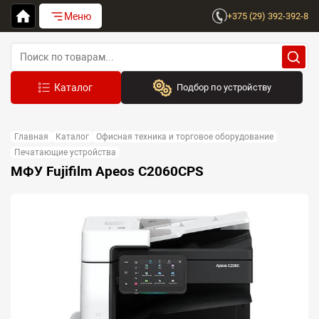
Меню
+375 (29) 392-392-8
Подбор по устройству
Бренд:
Главная
Каталог
Офисная техника и торговое оборудование
Выберите бренд
Печатающие устройства
МФУ Fujifilm Apeos C2060CPS
Устройство:
Сначала выберите бренд