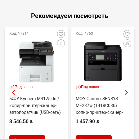
Рекомендуем посмотреть
Код: 17811
Код: 4763
Под заказ
Под заказ
МФУ Kyocera M4125idn /
МФУ Canon i-SENSYS
копир-принтер-сканер-
MF237w (1418C030)
автоподатчик (USB-сеть)
копир-принтер-сканер-
факс(без трубки)-wifi
8 546.50 BYN
1 457.90 BYN