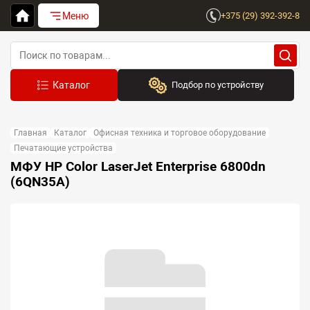
Меню
+375 (29) 392-392-8
Подбор по устройству
Бренд:
Главная
Каталог
Офисная техника и торговое оборудование
Выберите бренд
Печатающие устройства
МФУ HP Color LaserJet Enterprise 6800dn
Устройство:
(6QN35A)
Сначала выберите бренд