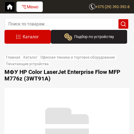
Меню
+375 (29) 392-392-8
Подбор по устройству
Бренд:
Главная
Каталог
Офисная техника и торговое оборудование
Выберите бренд
Печатающие устройства
МФУ HP Color LaserJet Enterprise Flow MFP
Устройство:
M776z (3WT91A)
Сначала выберите бренд