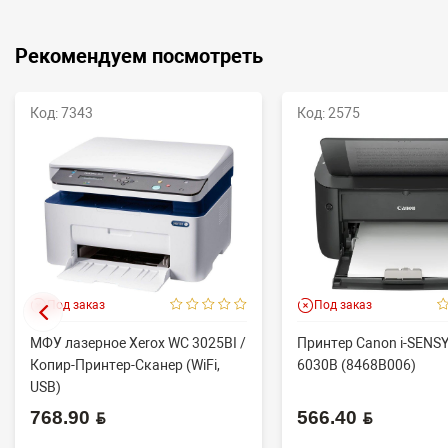
Рекомендуем посмотреть
Код: 7343
Код: 2575
Под заказ
Под заказ
МФУ лазерное Xerox WC 3025BI /
Принтер Canon i-SENS
Копир-Принтер-Сканер (WiFi,
6030B (8468B006)
USB)
768.90 BYN
566.40 BYN