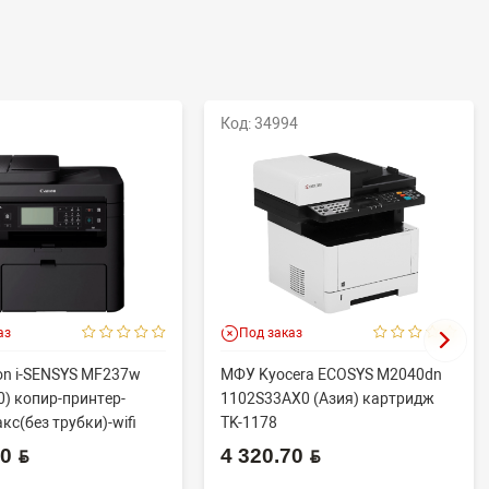
Код: 34994
аз
Под заказ
n i-SENSYS MF237w
МФУ Kyocera ECOSYS M2040dn
) копир-принтер-
1102S33AX0 (Азия) картридж
кс(без трубки)-wifi
TK-1178
 BYN
4 320.70 BYN