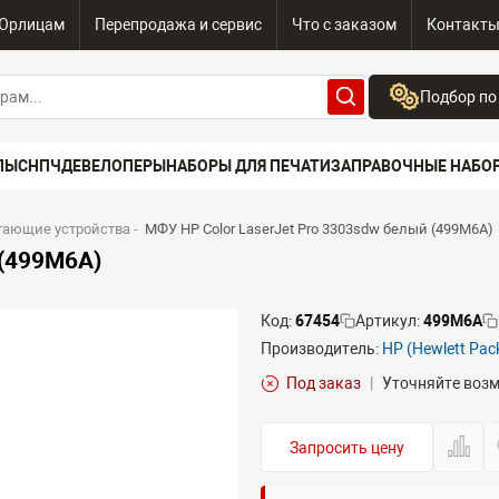
Юрлицам
Перепродажа и сервис
Что с заказом
Контакт
Подбор по
Бренд:
ПЫ
СНПЧ
ДЕВЕЛОПЕРЫ
НАБОРЫ ДЛЯ ПЕЧАТИ
ЗАПРАВОЧНЫЕ НАБО
Выберите бренд
Устройство:
тающие устройства
-
МФУ HP Color LaserJet Pro 3303sdw белый (499M6A)
Сначала выберите
 (499M6A)
Код:
67454
Артикул:
499M6A
Производитель:
HP (Hewlett Pac
Под заказ
|
Уточняйте воз
Запросить цену