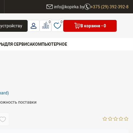
ы
info@kopirka.by
+375 (29) 392-392-8
0
0
 устройству
В корзине
- 0
РЫ
ДЛЯ СЕРВИСА
КОМПЬЮТЕРНОЕ
 бренд
kard)
можность поставки