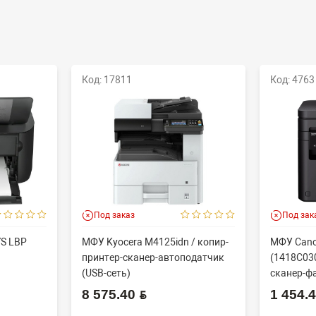
Код: 17811
Код: 4763
Под заказ
Под зак
YS LBP
МФУ Kyocera M4125idn / копир-
МФУ Cano
принтер-сканер-автоподатчик
(1418C030
(USB-сеть)
сканер-фа
8 575.40 BYN
1 454.40