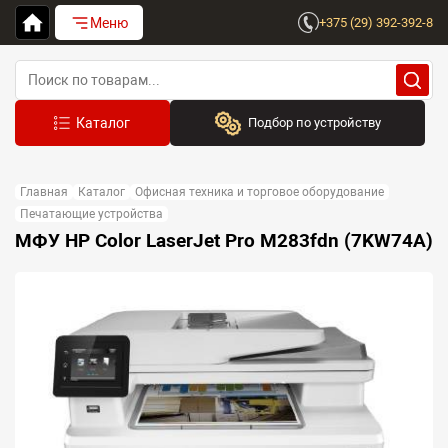
Меню
+375 (29) 392-392-8
Подбор по устройству
Бренд:
Главная
Каталог
Офисная техника и торговое оборудование
Выберите бренд
Печатающие устройства
МФУ HP Color LaserJet Pro M283fdn (7KW74A)
Устройство:
Сначала выберите бренд