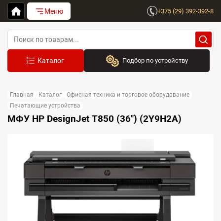
Меню
+375 (29) 392-392-8
Подбор по устройству
Бренд:
Главная
Каталог
Офисная техника и торговое оборудование
Выберите бренд
Печатающие устройства
МФУ HP DesignJet T850 (36") (2Y9H2A)
Устройство:
Сначала выберите бренд