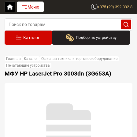
Меню
+375 (29) 392-392-8
Подбор по устройству
Бренд:
Главная
Каталог
Офисная техника и торговое оборудование
Выберите бренд
Печатающие устройства
МФУ HP LaserJet Pro 3003dn (3G653A)
Устройство:
Сначала выберите бренд