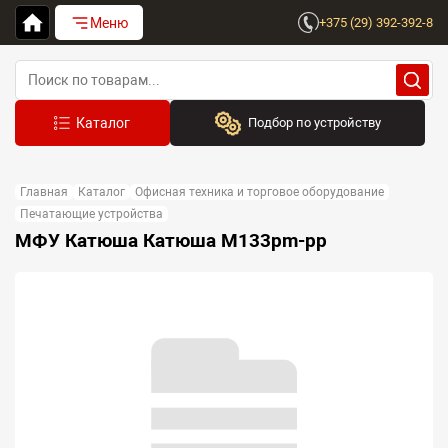
Меню
+375 (29) 392-392-8
Подбор по устройству
Бренд:
Главная
Каталог
Офисная техника и торговое оборудование
Выберите бренд
Печатающие устройства
МФУ Катюша Катюша M133pm-pp
Устройство:
Сначала выберите бренд