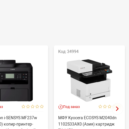
Код: 34994
аз
Под заказ
n i-SENSYS MF237w
МФУ Kyocera ECOSYS M2040dn
) копир-принтер-
1102S33AX0 (Азия) картридж