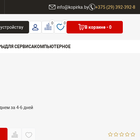
ы
info@kopirka.by
+375 (29) 392-392-8
0
0
 устройству
В корзине
- 0
РЫ
ДЛЯ СЕРВИСА
КОМПЬЮТЕРНОЕ
 бренд
днем за 4-6 дней