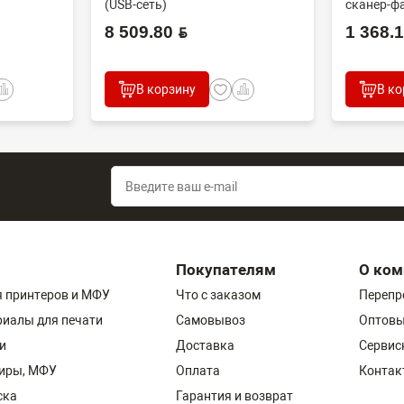
(USB-сеть)
сканер-фа
8 509.80 BYN
1 368.10
В корзину
В ко
Покупателям
О ком
 принтеров и МФУ
Что с заказом
Перепр
риалы для печати
Самовывоз
Оптовы
и
Доставка
Сервис
пиры, МФУ
Оплата
Контак
ска
Гарантия и возврат