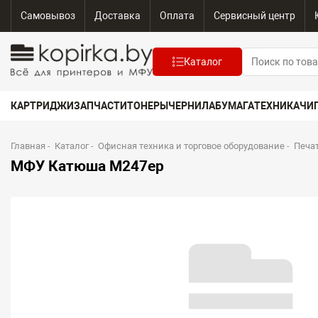
Самовывоз
Доставка
Оплата
Сервисный центр
Каталог
КАРТРИДЖИ
ЗАПЧАСТИ
ТОНЕРЫ
ЧЕРНИЛА
БУМАГА
ТЕХНИКА
ЧИ
Главная
-
Каталог
-
Офисная техника и торговое оборудование
-
Печа
МФУ Катюша M247ep