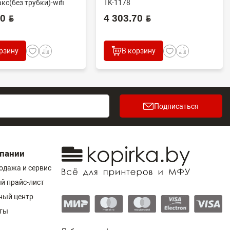
кс(без трубки)-wifi
TK-1178
 BYN
4 303.70 BYN
рзину
В корзину
Подписаться
пании
одажа и сервис
й прайс-лист
ный центр
ты