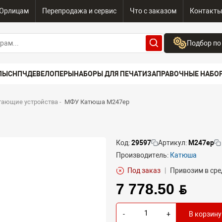
Юрлицам
Перепродажа и сервис
Что с заказом
Контакт
Подбор по
Бренд:
ПЫ
СНПЧ
ДЕВЕЛОПЕРЫ
НАБОРЫ ДЛЯ ПЕЧАТИ
ЗАПРАВОЧНЫЕ НАБО
Выберите бренд
Устройство:
тающие устройства
-
МФУ Катюша M247ep
Сначала выберите
Код:
29597
Артикул:
M247ep
Производитель:
Катюша
Под заказ
|
Привозим в сре
7 778.50 BYN
-
+
В корзину