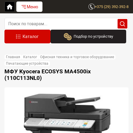
Меню
+375 (29) 392-392-8
Подбор по устройству
Бренд:
Главная
Каталог
Офисная техника и торговое оборудование
Выберите бренд
Печатающие устройства
МФУ Kyocera ECOSYS MA4500ix
Устройство:
(110C113NL0)
Сначала выберите бренд