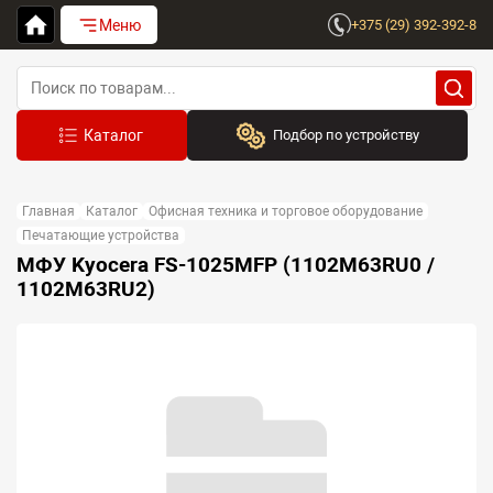
Меню
+375 (29) 392-392-8
Подбор по устройству
Бренд:
Главная
Каталог
Офисная техника и торговое оборудование
Выберите бренд
Печатающие устройства
МФУ Kyocera FS-1025MFP (1102M63RU0 /
Устройство:
1102M63RU2)
Сначала выберите бренд