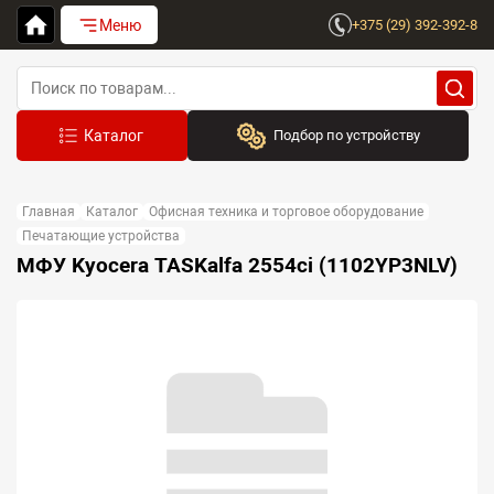
Меню
+375 (29) 392-392-8
Подбор по устройству
Бренд:
Главная
Каталог
Офисная техника и торговое оборудование
Выберите бренд
Печатающие устройства
МФУ Kyocera TASKalfa 2554ci (1102YP3NLV)
Устройство:
Сначала выберите бренд