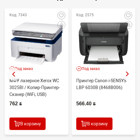
Код: 7343
Код: 2575
Под заказ
Под заказ
МФУ лазерное Xerox WC
Принтер Canon i-SENSYS
3025BI / Копир-Принтер-
LBP 6030B (8468B006)
Сканер (WiFi, USB)
762 BYN
566.40 BYN
В корзину
В корзину