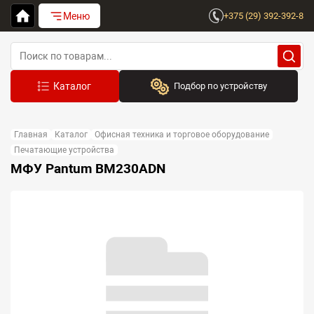
Меню
+375 (29) 392-392-8
Подбор по устройству
Бренд:
Главная
Каталог
Офисная техника и торговое оборудование
Выберите бренд
Печатающие устройства
МФУ Pantum BM230ADN
Устройство:
Сначала выберите бренд