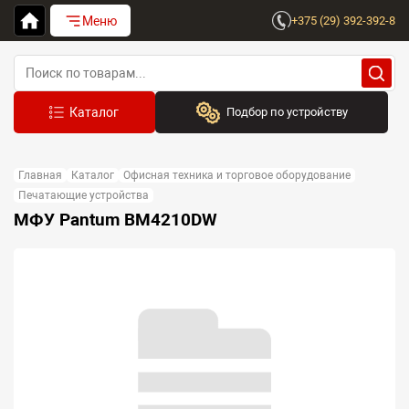
Меню
+375 (29) 392-392-8
Подбор по устройству
Бренд:
Главная
Каталог
Офисная техника и торговое оборудование
Выберите бренд
Печатающие устройства
МФУ Pantum BM4210DW
Устройство:
Сначала выберите бренд