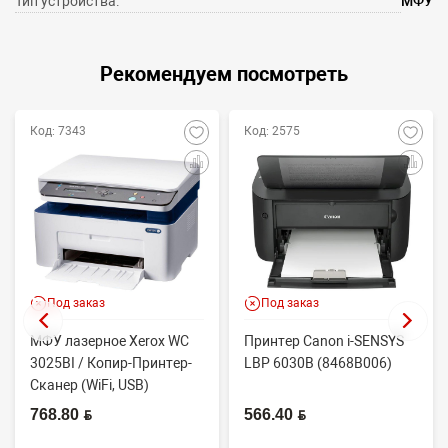
Тип устройства:
МФУ
Рекомендуем посмотреть
Код: 7343
Код: 2575
Под заказ
Под заказ
МФУ лазерное Xerox WC
Принтер Canon i-SENSYS
3025BI / Копир-Принтер-
LBP 6030B (8468B006)
Сканер (WiFi, USB)
768.80 BYN
566.40 BYN