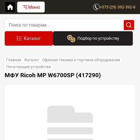
Меню
+375 (29) 392-392-8
Подбор по устройству
Бренд:
Главная
Каталог
Офисная техника и торговое оборудование
Выберите бренд
Печатающие устройства
МФУ Ricoh MP W6700SP (417290)
Устройство:
Сначала выберите бренд