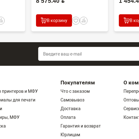
8 575.40 BYN
1 454.40
В корзину
В ко
Покупателям
О ком
 принтеров и МФУ
Что с заказом
Перепр
риалы для печати
Самовывоз
Оптовы
и
Доставка
Сервис
пиры, МФУ
Оплата
Контак
ска
Гарантия и возврат
Юрлицам