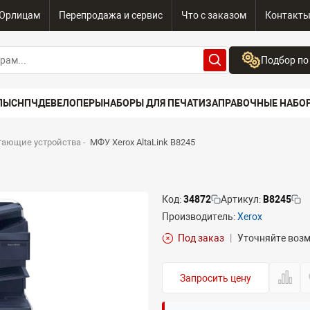
Юрлицам
Перепродажа и сервис
Что с заказом
Контакт
Подбор по
Бренд:
ПЫ
СНПЧ
ДЕВЕЛОПЕРЫ
НАБОРЫ ДЛЯ ПЕЧАТИ
ЗАПРАВОЧНЫЕ НАБО
Выберите бренд
Устройство:
тающие устройства
-
МФУ Xerox AltaLink B8245
Сначала выберите
Код:
34872
Артикул:
B8245
Производитель:
Xerox
Под заказ
|
Уточняйте воз
Запросить цену