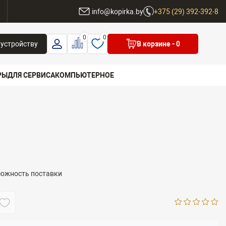
ы
info@kopirka.by
+375 (29) 392-392-8
0
0
 устройству
В корзине
- 0
РЫ
ДЛЯ СЕРВИСА
КОМПЬЮТЕРНОЕ
 бренд
можность поставки