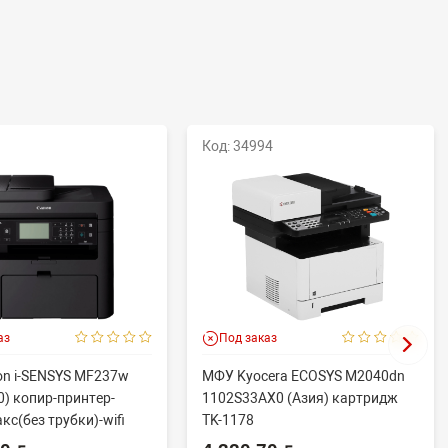
Код: 34994
аз
Под заказ
n i-SENSYS MF237w
МФУ Kyocera ECOSYS M2040dn
) копир-принтер-
1102S33AX0 (Азия) картридж
кс(без трубки)-wifi
TK-1178