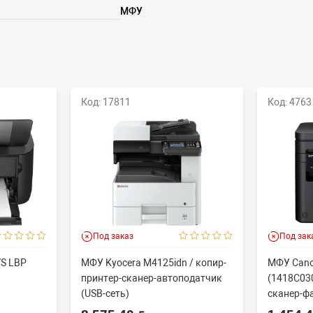
МФУ
Код: 17811
Код: 4763
Под заказ
Под зак
YS LBP
МФУ Kyocera M4125idn / копир-
МФУ Cano
принтер-сканер-автоподатчик
(1418C030
(USB-сеть)
сканер-фа