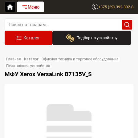
Меню
+375 (29) 392-392-8
Подбор по устройству
Бренд:
Главная
Каталог
Офисная техника и торговое оборудование
Выберите бренд
Печатающие устройства
МФУ Xerox VersaLink B7135V_S
Устройство:
Сначала выберите бренд