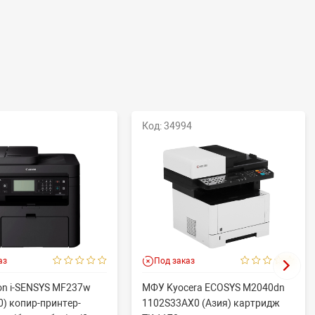
Код: 34994
аз
Под заказ
n i-SENSYS MF237w
МФУ Kyocera ECOSYS M2040dn
) копир-принтер-
1102S33AX0 (Азия) картридж