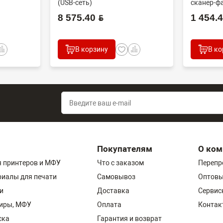
(USB-сеть)
сканер-фа
8 575.40 BYN
1 454.40
В корзину
В ко
Покупателям
О ком
 принтеров и МФУ
Что с заказом
Перепр
риалы для печати
Самовывоз
Оптовы
и
Доставка
Сервис
пиры, МФУ
Оплата
Контак
ска
Гарантия и возврат