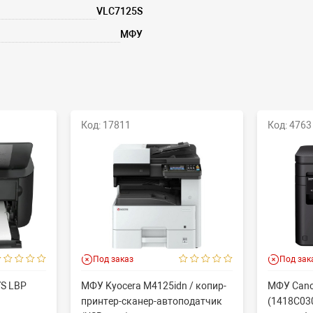
VLC7125S
МФУ
Код: 17811
Код: 4763
Под заказ
Под зак
YS LBP
МФУ Kyocera M4125idn / копир-
МФУ Cano
принтер-сканер-автоподатчик
(1418C030