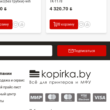
кс(без трубки)-wifi
TK-1178
 BYN
4 320.70 BYN
рзину
В корзину
Подписаться
пании
одажа и сервис
й прайс-лист
ный центр
ты