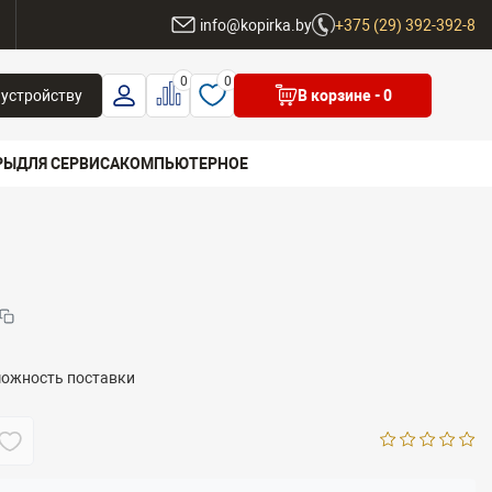
ы
info@kopirka.by
+375 (29) 392-392-8
0
0
 устройству
В корзине
- 0
РЫ
ДЛЯ СЕРВИСА
КОМПЬЮТЕРНОЕ
 бренд
можность поставки