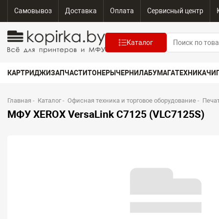
Самовывоз
Доставка
Оплата
Сервисный центр
Каталог
КАРТРИДЖИ
ЗАПЧАСТИ
ТОНЕРЫ
ЧЕРНИЛА
БУМАГА
ТЕХНИКА
ЧИ
Главная
-
Каталог
-
Офисная техника и торговое оборудование
-
Печа
МФУ XEROX VersaLink C7125 (VLC7125S)