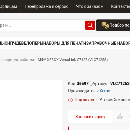
Юрлицам
Перепродажа и сервис
Что с заказом
Контакт
Подбор по
Бренд:
ПЫ
СНПЧ
ДЕВЕЛОПЕРЫ
НАБОРЫ ДЛЯ ПЕЧАТИ
ЗАПРАВОЧНЫЕ НАБО
Выберите бренд
Устройство:
тающие устройства
-
МФУ XEROX VersaLink C7125 (VLC7125S)
Сначала выберите
Код:
36597
Артикул:
VLC7125S
Производитель:
Xerox
Под заказ
|
Уточняйте воз
Запросить цену