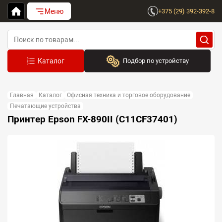
Меню
+375 (29) 392-392-8
Подбор по устройству
Бренд:
Главная
Каталог
Офисная техника и торговое оборудование
Выберите бренд
Печатающие устройства
Принтер Epson FX-890II (C11CF37401)
Устройство:
Сначала выберите бренд