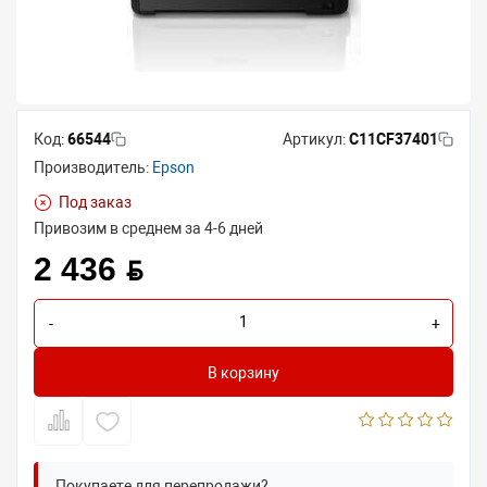
Код:
66544
Артикул:
C11CF37401
Производитель:
Epson
Под заказ
Привозим в среднем за 4-6 дней
2 436 BYN
-
+
В корзину
Покупаете для перепродажи?