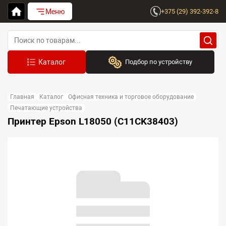
Меню
+375 (29) 392-392-8
Подбор по устройству
Бренд:
Главная
Каталог
Офисная техника и торговое оборудование
Выберите бренд
Печатающие устройства
Принтер Epson L18050 (C11CK38403)
Устройство:
Сначала выберите бренд