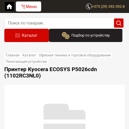
Меню
+375 (29) 392-392-8
Подбор по устройству
Бренд:
Главная
Каталог
Офисная техника и торговое оборудование
Выберите бренд
Печатающие устройства
Принтер Kyocera ECOSYS P5026cdn
Устройство:
(1102RC3NL0)
Сначала выберите бренд