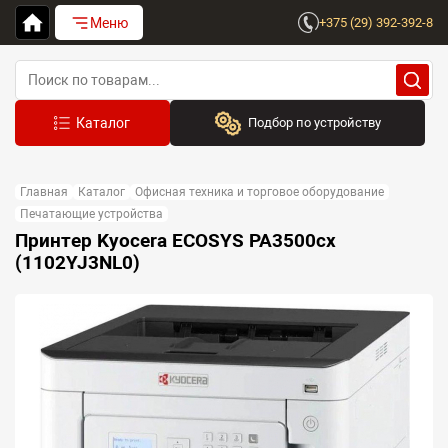
Меню
+375 (29) 392-392-8
Подбор по устройству
Бренд:
Главная
Каталог
Офисная техника и торговое оборудование
Выберите бренд
Печатающие устройства
Принтер Kyocera ECOSYS PA3500cx
Устройство:
(1102YJ3NL0)
Сначала выберите бренд