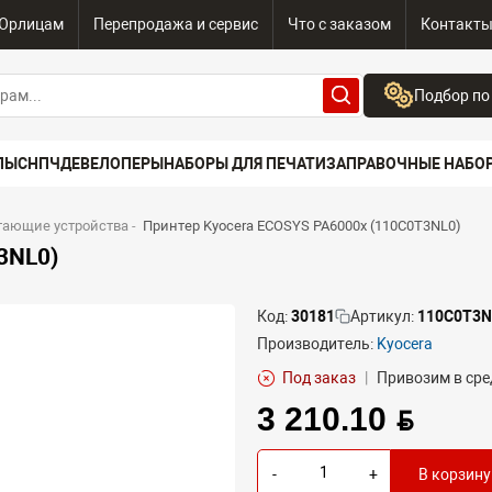
Юрлицам
Перепродажа и сервис
Что с заказом
Контакт
Подбор по
Бренд:
ПЫ
СНПЧ
ДЕВЕЛОПЕРЫ
НАБОРЫ ДЛЯ ПЕЧАТИ
ЗАПРАВОЧНЫЕ НАБО
Выберите бренд
Устройство:
тающие устройства
-
Принтер Kyocera ECOSYS PA6000x (110C0T3NL0)
Сначала выберите
3NL0)
Код:
30181
Артикул:
110C0T3N
Производитель:
Kyocera
Под заказ
|
Привозим в сре
3 210.10 BYN
-
+
В корзину