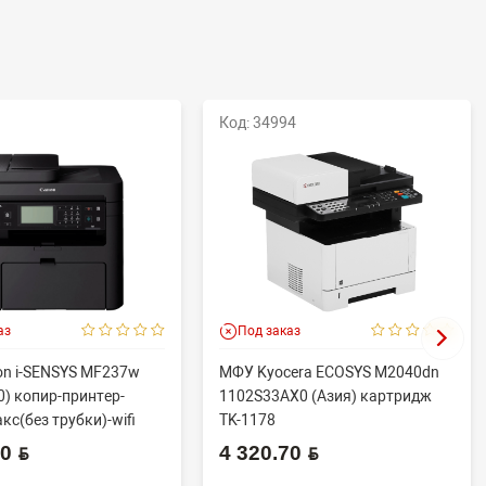
Код: 34994
аз
Под заказ
n i-SENSYS MF237w
МФУ Kyocera ECOSYS M2040dn
) копир-принтер-
1102S33AX0 (Азия) картридж
кс(без трубки)-wifi
TK-1178
 BYN
4 320.70 BYN