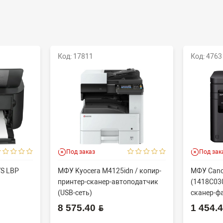
Код: 17811
Код: 4763
Под заказ
Под зак
YS LBP
МФУ Kyocera M4125idn / копир-
МФУ Cano
принтер-сканер-автоподатчик
(1418C030
(USB-сеть)
сканер-фа
8 575.40 BYN
1 454.40