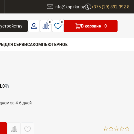
ы
info@kopirka.by
+375 (29) 392-392-8
0
0
 устройству
В корзине
- 0
РЫ
ДЛЯ СЕРВИСА
КОМПЬЮТЕРНОЕ
 бренд
L0
днем за 4-6 дней