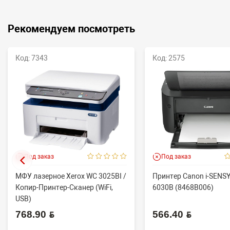
Рекомендуем посмотреть
Код: 7343
Код: 2575
Под заказ
Под заказ
МФУ лазерное Xerox WC 3025BI /
Принтер Canon i-SENS
Копир-Принтер-Сканер (WiFi,
6030B (8468B006)
USB)
768.90 BYN
566.40 BYN