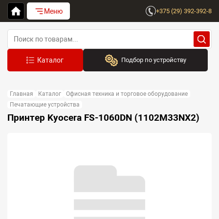
Меню
+375 (29) 392-392-8
Подбор по устройству
Бренд:
Главная
Каталог
Офисная техника и торговое оборудование
Выберите бренд
Печатающие устройства
Принтер Kyocera FS-1060DN (1102M33NX2)
Устройство:
Сначала выберите бренд