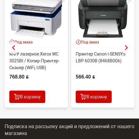
Под заказ
Под заказ
МФУ лазерное Xerox WC
Принтер Canon i-SENSYS
3025BI / Копир-Принтер-
LBP 6030B (8468B006)
Сканер (WiFi, USB)
768.80 BYN
566.40 BYN
В корзину
В корзину
Подписка на рассылку акций и предложений
от нашего
магазина