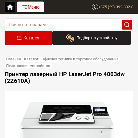
Меню
+375 (29) 392-392-8
Подбор по устройству
Бренд:
Главная
Каталог
Офисная техника и торговое оборудование
Выберите бренд
Печатающие устройства
Принтер лазерный HP LaserJet Pro 4003dw
Устройство:
(2Z610A)
Сначала выберите бренд