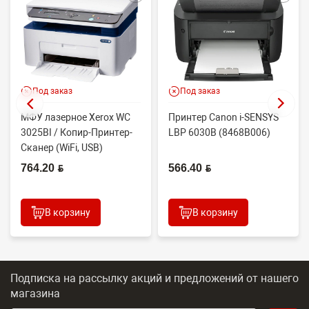
Под заказ
Под заказ
МФУ лазерное Xerox WC
Принтер Canon i-SENSYS
3025BI / Копир-Принтер-
LBP 6030B (8468B006)
Сканер (WiFi, USB)
764.20 BYN
566.40 BYN
В корзину
В корзину
Подписка на рассылку акций и предложений
от нашего
магазина