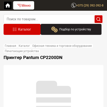
Меню
+375 (29) 392-392-8
Подбор по устройству
Бренд:
Главная
Каталог
Офисная техника и торговое оборудование
Выберите бренд
Печатающие устройства
Принтер Pantum CP2200DN
Устройство:
Сначала выберите бренд