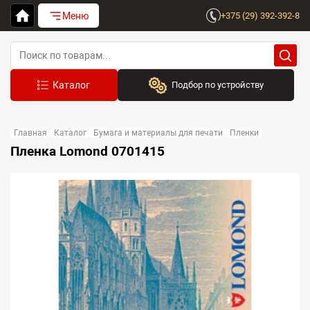
Меню
+375 (29) 392-392-8
Подбор по устройству
Бренд:
Главная
Каталог
Бумага и материалы для печати
Пленки
Выберите бренд
Пленка Lomond 0701415
Устройство:
Сначала выберите бренд