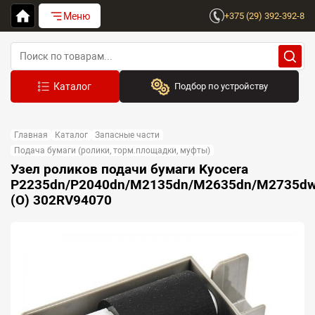
Меню
+375 (29) 392-392-8
Подбор по устройству
Бренд:
Главная
Каталог
Запасные части
Выберите бренд
Подача бумаги (ролики, торм.площадки, муфты)
Узел роликов подачи бумаги Kyocera
Устройство:
P2235dn/P2040dn/M2135dn/M2635dn/M2735d
Сначала выберите бренд
(O) 302RV94070