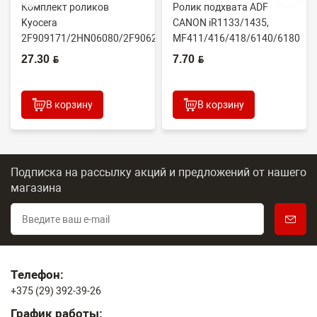
Комплект роликов
Ролик подхвата ADF
Kyocera
CANON iR1133/1435,
2F909171/2HN06080/2F906230
MF411/416/418/6140/6180
6780/5960
(CET7806)
(CET), DGP0606, FC7-618...
27.30 BYN
7.70 BYN
2100DN/4100DN/4200DN/60...
В корзину
В корзину
Подписка на рассылку акций и предложений
от нашего
магазина
Телефон:
+375 (29) 392-39-26
График работы: