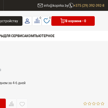
ы
info@kopirka.by
+375 (29) 392-392-8
0
0
 устройству
В корзине
- 0
РЫ
ДЛЯ СЕРВИСА
КОМПЬЮТЕРНОЕ
 бренд
днем за 4-6 дней