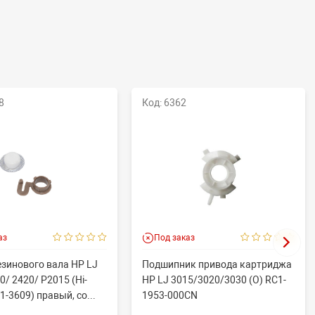
8
Код: 6362
аз
Под заказ
езинового вала HP LJ
Подшипник привода картриджа
0/ 2420/ P2015 (Hi-
HP LJ 3015/3020/3030 (O) RC1-
1-3609) правый, со...
1953-000CN