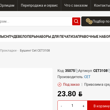
Юрлицам
Перепродажа и сервис
Что с заказом
Контакт
Подбор по
Бренд:
ПЫ
СНПЧ
ДЕВЕЛОПЕРЫ
НАБОРЫ ДЛЯ ПЕЧАТИ
ЗАПРАВОЧНЫЕ НАБО
Выберите бренд
Устройство:
 Прокладки
-
Бушинг Cet CET3108
Сначала выберите
Код:
35075
Артикул:
CET3108
Производитель:
CET
Под заказ
|
Привозим в сре
23.80 BYN
-
+
В корзину