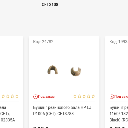
CET3108
Код: 24782
Код: 1993
Под заказ
Под зак
ала
Бушинг резинового вала HP LJ
Бушинг р
CET),
P1006 (CET), CET3788
1160/ 132
-02335A
Black) (RC