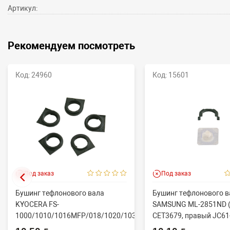
Артикул:
Рекомендуем посмотреть
Код: 24960
Код: 15601
Под заказ
Под заказ
Бушинг тефлонового вала
Бушинг тефлонового в
KYOCERA FS-
SAMSUNG ML-2851ND (
1000/1010/1016MFP/018/1020/1030D
CET3679, правый JC61
(CET), CET4313B, ...