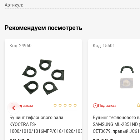
Артикул:
Рекомендуем посмотреть
Код: 24960
Код: 15601
Под заказ
Под заказ
Бушинг тефлонового вала
Бушинг тефлонового в
KYOCERA FS-
SAMSUNG ML-2851ND (
1000/1010/1016MFP/018/1020/1030D
CET3679, правый JC61
(CET), CET4313B, ...