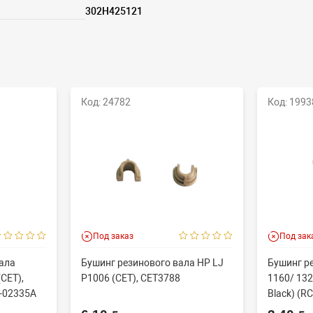
302H425121
Код: 24782
Код: 1993
Под заказ
Под зак
ала
Бушинг резинового вала HP LJ
Бушинг р
CET),
P1006 (CET), CET3788
1160/ 132
-02335A
Black) (RC