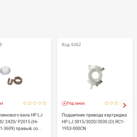
8
Код: 6362
аз
Под заказ
езинового вала HP LJ
Подшипник привода картриджа
0/ 2420/ P2015 (Hi-
HP LJ 3015/3020/3030 (O) RC1-
1-3609) правый, со...
1953-000CN