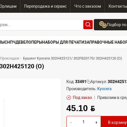
Юрлицам
Перепродажа и сервис
Что с заказом
Контакт
Подбор по
Бренд:
ПЫ
СНПЧ
ДЕВЕЛОПЕРЫ
НАБОРЫ ДЛЯ ПЕЧАТИ
ЗАПРАВОЧНЫЕ НАБО
Выберите бренд
Устройство:
 Прокладки
-
Бушинг Kyocera 302H425121/ 302FB20170/ 302H425120 (O)
Сначала выберите
302H425120 (O)
Код:
33491
Артикул:
302H4251
Производитель:
Kyocera
Под заказ
|
Привозим в сре
45.10 BYN
-
+
В корзину