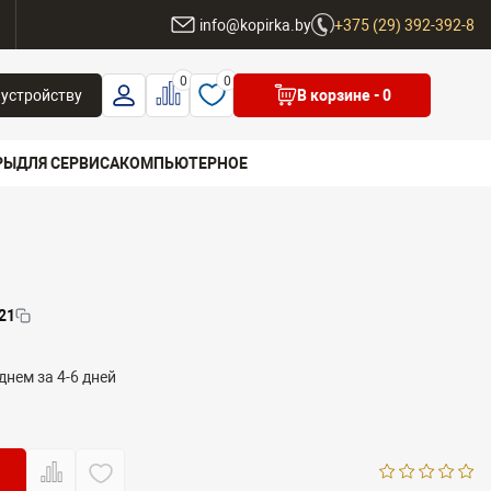
ы
info@kopirka.by
+375 (29) 392-392-8
0
0
 устройству
В корзине
- 0
РЫ
ДЛЯ СЕРВИСА
КОМПЬЮТЕРНОЕ
 бренд
21
днем за 4-6 дней