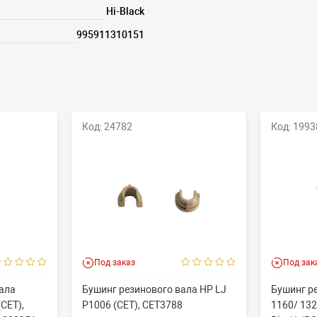
Hi-Black
995911310151
Код: 24782
Код: 1993
Под заказ
Под зак
ала
Бушинг резинового вала HP LJ
Бушинг р
CET),
P1006 (CET), CET3788
1160/ 132