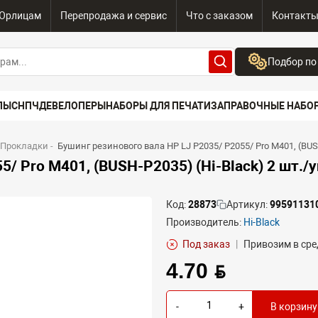
Юрлицам
Перепродажа и сервис
Что с заказом
Контакт
Подбор по
Бренд:
ПЫ
СНПЧ
ДЕВЕЛОПЕРЫ
НАБОРЫ ДЛЯ ПЕЧАТИ
ЗАПРАВОЧНЫЕ НАБО
Выберите бренд
Устройство:
 Прокладки
-
Бушинг резинового вала HP LJ P2035/ P2055/ Pro M401, (BUSH
Сначала выберите
/ Pro M401, (BUSH-P2035) (Hi-Black) 2 шт./у
Код:
28873
Артикул:
99591131
Производитель:
Hi-Black
Под заказ
|
Привозим в сре
4.70 BYN
-
+
В корзину