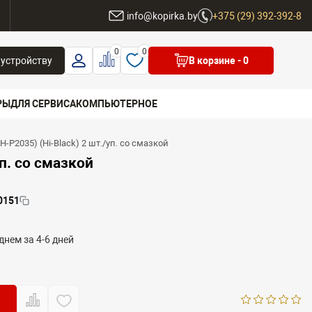
ы
info@kopirka.by
+375 (29) 392-392-8
0
0
 устройству
В корзине
- 0
РЫ
ДЛЯ СЕРВИСА
КОМПЬЮТЕРНОЕ
-P2035) (Hi-Black) 2 шт./уп. со смазкой
 бренд
п. со смазкой
0151
днем за 4-6 дней