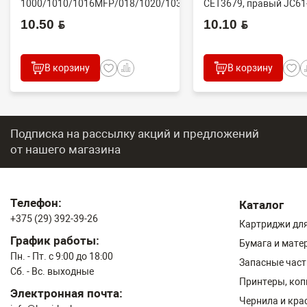
1000/1010/1016MFP/018/1020/1030D
CET3679, правый JC61
(CET), CET4313B, ...
10.50 BYN
10.10 BYN
В корзину
В корзину
Подписка на рассылку акций и предложений
от нашего магазина
Телефон:
Каталог
+375 (29) 392-39-26
Картриджи для
График работы:
Бумага и мате
Пн. - Пт. с 9:00 до 18:00
Запасные част
Сб. - Вс. выходные
Принтеры, ко
Электронная почта:
Чернила и кра