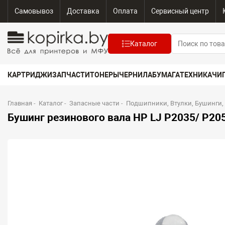
Самовывоз
Доставка
Оплата
Сервисный центр
Каталог
КАРТРИДЖИ
ЗАПЧАСТИ
ТОНЕРЫ
ЧЕРНИЛА
БУМАГА
ТЕХНИКА
ЧИ
Главная
-
Каталог
-
Запасные части
-
Подшипники, Втулки, Бушинги,
Бушинг резинового вала HP LJ P2035/ P2055