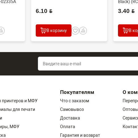
-02335A
Black) (RC
6.10 BYN
3.40 BYN
В корзину
В ко
Покупателям
О ком
 принтеров и МФУ
Что с заказом
Перепр
риалы для печати
Самовывоз
Оптовы
и
Доставка
Сервис
пиры, МФУ
Оплата
Контак
ска
Гарантия и возврат