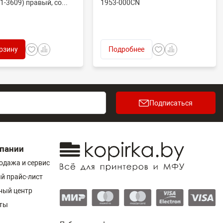
1-3609) правый, со...
1953-000CN
рзину
Подробнее
Подписаться
пании
одажа и сервис
й прайс-лист
ный центр
ты