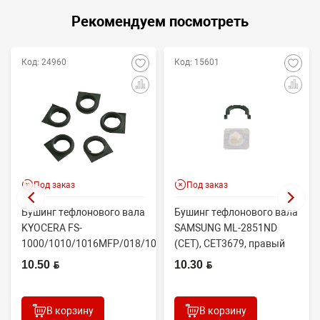
Рекомендуем посмотреть
Код: 24960
Код: 15601
Под заказ
Под заказ
Бушинг тефлонового вала
Бушинг тефлонового вала
KYOCERA FS-
SAMSUNG ML-2851ND
1000/1010/1016MFP/018/1020/1030D
(CET), CET3679, правый
(CET), CET4313B, ...
JC61-02335A
10.50 BYN
10.30 BYN
В корзину
В корзину