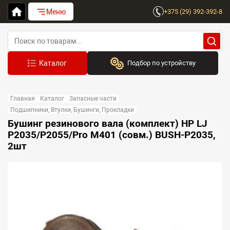
Меню
+375 (29) 392-392-8
Подбор по устройству
Бренд:
Главная
Каталог
Запасные части
Выберите бренд
Подшипники, Втулки, Бушинги, Прокладки
Бушинг резинового вала (комплект) HP LJ
Устройство:
P2035/P2055/Pro M401 (совм.) BUSH-P2035,
Сначала выберите бренд
2шт