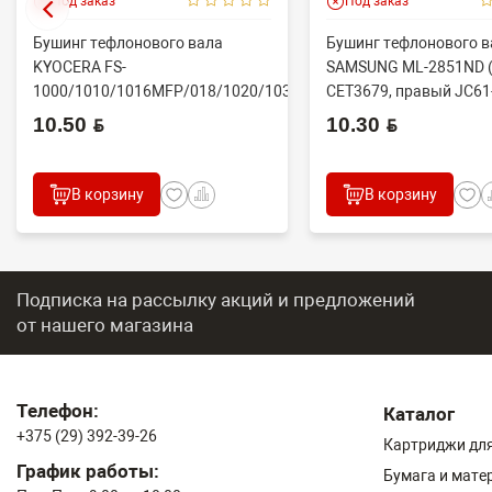
Под заказ
Под заказ
Бушинг тефлонового вала
Бушинг тефлонового в
KYOCERA FS-
SAMSUNG ML-2851ND (
1000/1010/1016MFP/018/1020/1030D
CET3679, правый JC61
(CET), CET4313B, ...
10.50 BYN
10.30 BYN
В корзину
В корзину
Подписка на рассылку акций и предложений
от нашего магазина
Телефон:
Каталог
+375 (29) 392-39-26
Картриджи для
График работы:
Бумага и мате