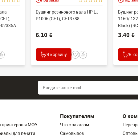
Под заказ
Под зак
ала
Бушинг резинового вала HP LJ
Бушинг р
CET),
P1006 (CET), CET3788
1160/ 132
-02335A
Black) (RC
6.10 BYN
3.40 BYN
В корзину
В ко
Покупателям
О ком
 принтеров и МФУ
Что с заказом
Перепр
риалы для печати
Самовывоз
Оптовы