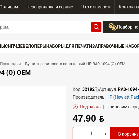
Юрлицам
Перепродажа и сервис
Что с заказом
Контакт
Подбор по
Бренд:
ПЫ
СНПЧ
ДЕВЕЛОПЕРЫ
НАБОРЫ ДЛЯ ПЕЧАТИ
ЗАПРАВОЧНЫЕ НАБО
Выберите бренд
Устройство:
 Прокладки
-
Бушинг резинового вала левый HP RA0-1094 (O) OEM
Сначала выберите
4 (O) OEM
Код:
32192
Артикул:
RA0-1094
Производитель:
HP (Hewlett Pac
Под заказ
|
Привозим в сре
47.90 BYN
-
+
В корзину