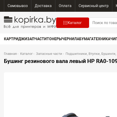
Самовывоз
Доставка
Оплата
Сервисный центр
Каталог
КАРТРИДЖИ
ЗАПЧАСТИ
ТОНЕРЫ
ЧЕРНИЛА
БУМАГА
ТЕХНИКА
ЧИ
Главная
-
Каталог
-
Запасные части
-
Подшипники, Втулки, Бушинги,
Бушинг резинового вала левый HP RA0-109