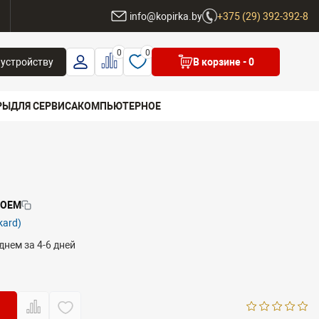
ы
info@kopirka.by
+375 (29) 392-392-8
0
0
 устройству
В корзине
- 0
РЫ
ДЛЯ СЕРВИСА
КОМПЬЮТЕРНОЕ
 бренд
-OEM
kard)
днем за 4-6 дней