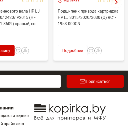
аз
Под заказ
езинового вала HP LJ
Подшипник привода картриджа
0/ 2420/ P2015 (Hi-
HP LJ 3015/3020/3030 (O) RC1-
1-3609) правый, со...
1953-000CN
рзину
Подробнее
Подписаться
пании
одажа и сервис
й прайс-лист