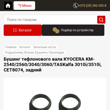
Меню
+375 (29) 392-392-8
Подбор по устройству
Бренд:
Главная
Каталог
Запасные части
Выберите бренд
Подшипники, Втулки, Бушинги, Прокладки
Бушинг тефлонового вала KYOCERA KM-
Устройство:
2540/2560/3040/3060/TASKalfa 3010i/3510i,
Сначала выберите бренд
CET8074, задний