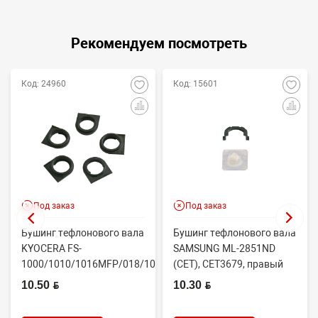
Рекомендуем посмотреть
Код: 24960
Код: 15601
Под заказ
Под заказ
Бушинг тефлонового вала
Бушинг тефлонового вала
KYOCERA FS-
SAMSUNG ML-2851ND
1000/1010/1016MFP/018/1020/1030D
(CET), CET3679, правый
(CET), CET4313B, ...
JC61-02335A
10.50 BYN
10.30 BYN