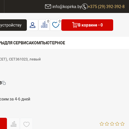
ы
info@kopirka.by
+375 (29) 392-392-8
0
0
 устройству
В корзине
- 0
РЫ
ДЛЯ СЕРВИСА
КОМПЬЮТЕРНОЕ
CET), CET361023, левый
 бренд
3
зим за 4-6 дней