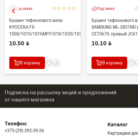
Под заказ
Под заказ
Бушинг тефлонового вала
Бушинг тефлонового в
KYOCERA FS-
SAMSUNG ML-2851ND (
1000/1010/1016MFP/018/1020/1030D
CET3679, правый JC61
(CET), CET4313B, ...
10.50 BYN
10.10 BYN
В корзину
В корзину
Подписка на рассылку акций и предложений
от нашего магазина
Телефон:
Каталог
+375 (29) 392-39-26
Картриджи для