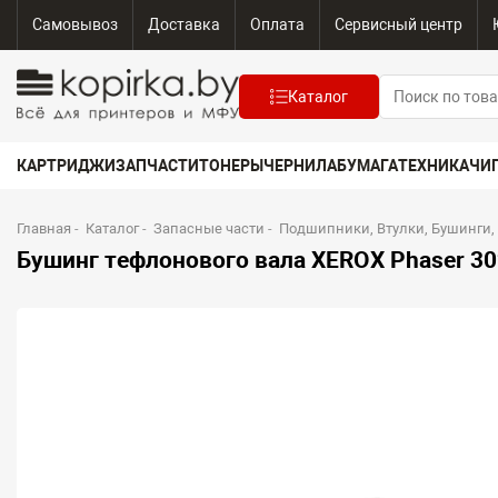
Самовывоз
Доставка
Оплата
Сервисный центр
Каталог
КАРТРИДЖИ
ЗАПЧАСТИ
ТОНЕРЫ
ЧЕРНИЛА
БУМАГА
ТЕХНИКА
ЧИ
Главная
-
Каталог
-
Запасные части
-
Подшипники, Втулки, Бушинги,
Бушинг тефлонового вала XEROX Phaser 302