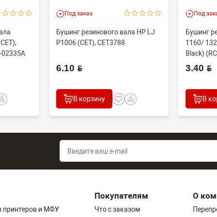
Под заказ
Под зак
ала
Бушинг резинового вала HP LJ
Бушинг р
CET),
P1006 (CET), CET3788
1160/ 132
-02335A
Black) (RC
6.10 BYN
3.40 BYN
В корзину
В ко
Покупателям
О ком
 принтеров и МФУ
Что с заказом
Перепр