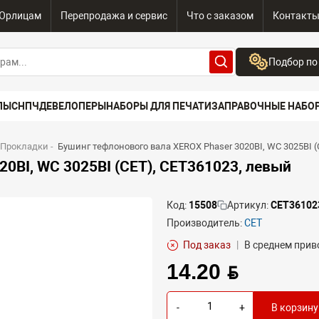
Юрлицам
Перепродажа и сервис
Что с заказом
Контакт
Подбор по
Бренд:
ПЫ
СНПЧ
ДЕВЕЛОПЕРЫ
НАБОРЫ ДЛЯ ПЕЧАТИ
ЗАПРАВОЧНЫЕ НАБО
Выберите бренд
Устройство:
 Прокладки
-
Бушинг тефлонового вала XEROX Phaser 3020BI, WC 3025BI (
Сначала выберите
0BI, WC 3025BI (CET), CET361023, левый
Код:
15508
Артикул:
CET36102
Производитель:
CET
Под заказ
|
В среднем приво
14.20 BYN
-
+
В корзину