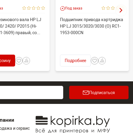
аз
Под заказ
езинового вала HP LJ
Подшипник привода картриджа
0/ 2420/ P2015 (Hi-
HP LJ 3015/3020/3030 (O) RC1-
1-3609) правый, со...
1953-000CN
рзину
Подробнее
Подписаться
пании
одажа и сервис