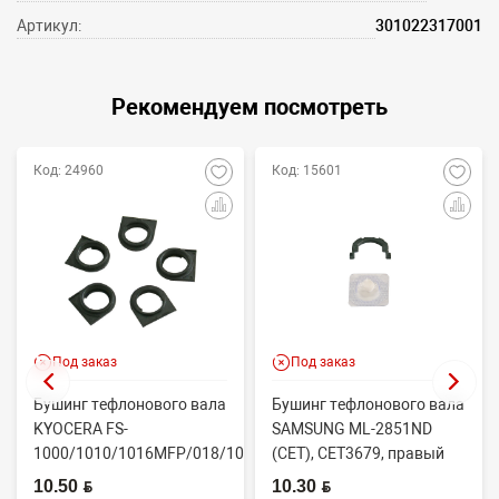
Артикул:
301022317001
Рекомендуем посмотреть
Код: 24960
Код: 15601
Под заказ
Под заказ
Бушинг тефлонового вала
Бушинг тефлонового вала
KYOCERA FS-
SAMSUNG ML-2851ND
1000/1010/1016MFP/018/1020/1030D
(CET), CET3679, правый
(CET), CET4313B, ...
JC61-02335A
10.50 BYN
10.30 BYN