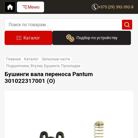
Меню
+375 (29) 392-392-8
Подбор по устройству
Бренд:
Главная
Каталог
Запасные части
Выберите бренд
Подшипники, Втулки, Бушинги, Прокладки
Бушинги вала переноса Pantum
Устройство:
301022317001 (O)
Сначала выберите бренд