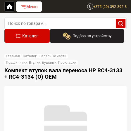
Меню
+375 (29) 392-392-8
Подбор по устройству
Бренд:
Главная
Каталог
Запасные части
Выберите бренд
Подшипники, Втулки, Бушинги, Прокладки
Компект втулок вала переноса HP RC4-3133
Устройство:
+ RC4-3134 (O) OEM
Сначала выберите бренд