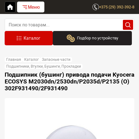
Меню
+375 (29) 392-392-8
Подбор по устройству
Бренд:
Главная
Каталог
Запасные части
Выберите бренд
Подшипники, Втулки, Бушинги, Прокладки
Подшипник (бушинг) привода подачи Kyocera
Устройство:
ECOSYS M2030dn/2530dn/P2035d/P2135 (O)
Сначала выберите бренд
302F931490/2F931490