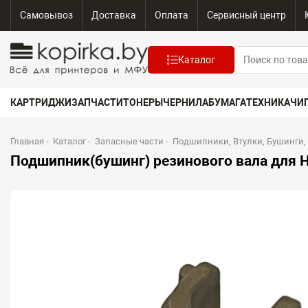
Самовывоз
Доставка
Оплата
Сервисный центр
Каталог
КАРТРИДЖИ
ЗАПЧАСТИ
ТОНЕРЫ
ЧЕРНИЛА
БУМАГА
ТЕХНИКА
ЧИ
Главная
-
Каталог
-
Запасные части
-
Подшипники, Втулки, Бушинги,
Подшипник(бушинг) резинового вала для