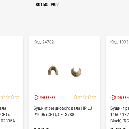
8015050902
Код: 24782
Код: 1993
Под заказ
Под зак
ала
Бушинг резинового вала HP LJ
Бушинг р
CET),
P1006 (CET), CET3788
1160/ 132
-02335A
Black) (RC