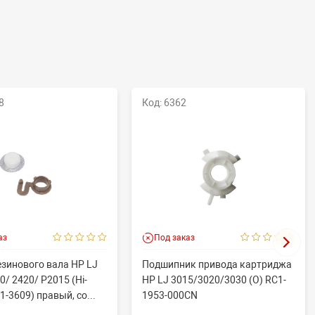
8
Код: 6362
аз
Под заказ
езинового вала HP LJ
Подшипник привода картриджа
0/ 2420/ P2015 (Hi-
HP LJ 3015/3020/3030 (O) RC1-
1-3609) правый, со...
1953-000CN