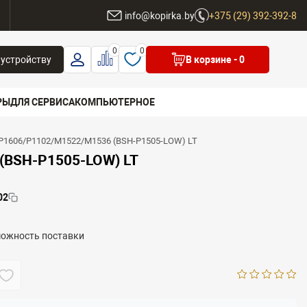
ы
info@kopirka.by
+375 (29) 392-392-8
0
0
 устройству
В корзине
- 0
РЫ
ДЛЯ СЕРВИСА
КОМПЬЮТЕРНОЕ
P1606/P1102/M1522/M1536 (BSH-P1505-LOW) LT
 бренд
(BSH-P1505-LOW) LT
02
можность поставки