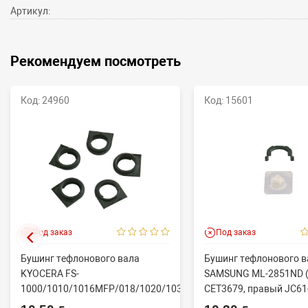
Артикул:
Рекомендуем посмотреть
Код: 24960
Код: 15601
Под заказ
Под заказ
Бушинг тефлонового вала
Бушинг тефлонового в
KYOCERA FS-
SAMSUNG ML-2851ND (
1000/1010/1016MFP/018/1020/1030D
CET3679, правый JC61
(CET), CET4313B, ...