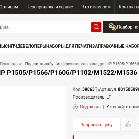
Юрлицам
Перепродажа и сервис
Что с заказом
Контакт
Подбор по
Бренд:
ПЫ
СНПЧ
ДЕВЕЛОПЕРЫ
НАБОРЫ ДЛЯ ПЕЧАТИ
ЗАПРАВОЧНЫЕ НАБО
Выберите бренд
Устройство:
 Прокладки
-
Подшипник(бушинг) резинового вала для HP P1505/P1566/
Сначала выберите
 HP P1505/P1566/P1606/P1102/M1522/M1536 
Код:
39863
Артикул:
80150509
Производитель:
LT
Под заказ
|
Уточняйте воз
Запросить цену