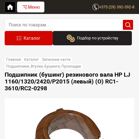
Меню
+375 (29) 392-392-8
Подбор по устройству
Бренд:
Главная
Каталог
Запасные части
Выберите бренд
Подшипники, Втулки, Бушинги, Прокладки
Подшипник (бушинг) резинового вала HP LJ
Устройство:
1160/1320/2420/P2015 (левый) (O) RC1-
Сначала выберите бренд
3610/RC2-0298