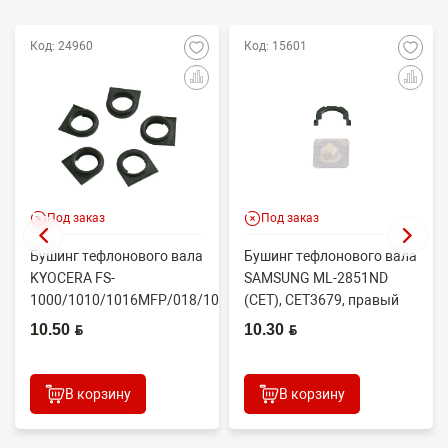
Код: 24960
Код: 15601
Под заказ
Под заказ
Бушинг тефлонового вала
Бушинг тефлонового вала
KYOCERA FS-
SAMSUNG ML-2851ND
1000/1010/1016MFP/018/1020/1030D
(CET), CET3679, правый
(CET), CET4313B, ...
JC61-02335A
10.50 BYN
10.30 BYN
В корзину
В корзину