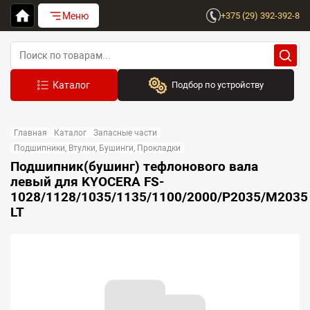
Меню
+375 (29) 392-392-8
Подбор по устройству
Бренд:
Главная
Каталог
Запасные части
Выберите бренд
Подшипники, Втулки, Бушинги, Прокладки
Подшипник(бушинг) тефлонового вала
Устройство:
левый для KYOCERA FS-
Сначала выберите бренд
1028/1128/1035/1135/1100/2000/P2035/M2035
LT